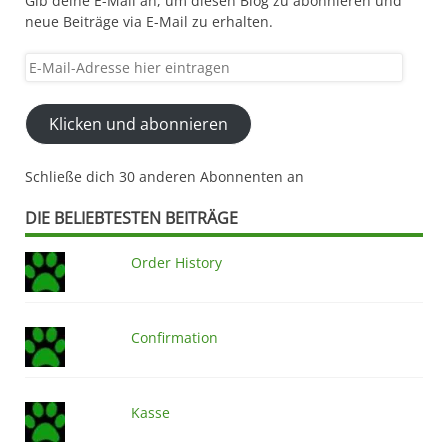
Gib deine E-Mail an, um diesen Blog zu abonnieren und
neue Beiträge via E-Mail zu erhalten.
E-
Mail-
Adresse
Klicken und abonnieren
hier
eintragen
Schließe dich 30 anderen Abonnenten an
DIE BELIEBTESTEN BEITRÄGE
Order History
Confirmation
Kasse