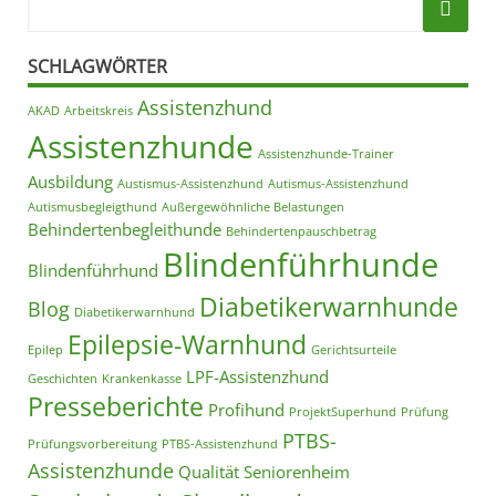
SCHLAGWÖRTER
Assistenzhund
AKAD
Arbeitskreis
Assistenzhunde
Assistenzhunde-Trainer
Ausbildung
Austismus-Assistenzhund
Autismus-Assistenzhund
Autismusbegleigthund
Außergewöhnliche Belastungen
Behindertenbegleithunde
Behindertenpauschbetrag
Blindenführhunde
Blindenführhund
Diabetikerwarnhunde
Blog
Diabetikerwarnhund
Epilepsie-Warnhund
Epilep
Gerichtsurteile
LPF-Assistenzhund
Geschichten
Krankenkasse
Presseberichte
Profihund
ProjektSuperhund
Prüfung
PTBS-
Prüfungsvorbereitung
PTBS-Assistenzhund
Assistenzhunde
Qualität
Seniorenheim