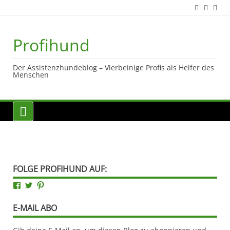
Skip
to
content
Profihund
Der Assistenzhundeblog – Vierbeinige Profis als Helfer des
Menschen
FOLGE PROFIHUND AUF:
Facebook
Twitter
Pinterest
E-MAIL ABO