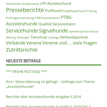
LPF-Assistenzhund
Geschichten
Krankenkasse
Presseberichte
Profihund
ProjektSuperhund
Prüfung
PTBS-
Prüfungsvorbereitung
PTBS-Assistenzhund
Assistenzhunde
Qualität
Seniorenheim
Servicehunde
Signalhunde
Spendenaufrufe
Steuer
Tierschutz
Verbandsportrait
Stiftung
Stiftungen
Umfrage
Verbände
Vereine
Vereine und ... viele Fragen
Zutrittsrechte
NEUESTE BEITRÄGE
*** FROHE FESTTAGE ***
Ihre / Deine Meinung ist gefragt – Umfrage zum Thema
„Assistenzhunde“
Berichte über Assistenzhunde Ausgabe 5-2018
Berichte über Assistenzhunde Ausgabe 4-2018 Teil 2