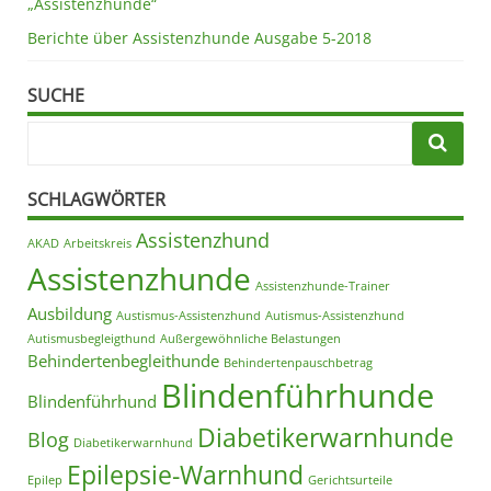
„Assistenzhunde“
Berichte über Assistenzhunde Ausgabe 5-2018
SUCHE
SCHLAGWÖRTER
Assistenzhund
AKAD
Arbeitskreis
Assistenzhunde
Assistenzhunde-Trainer
Ausbildung
Austismus-Assistenzhund
Autismus-Assistenzhund
Autismusbegleigthund
Außergewöhnliche Belastungen
Behindertenbegleithunde
Behindertenpauschbetrag
Blindenführhunde
Blindenführhund
Diabetikerwarnhunde
Blog
Diabetikerwarnhund
Epilepsie-Warnhund
Epilep
Gerichtsurteile