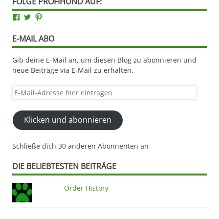
FOLGE PROFIHUND AUF:
Facebook
Twitter
Pinterest
E-MAIL ABO
Gib deine E-Mail an, um diesen Blog zu abonnieren und
neue Beiträge via E-Mail zu erhalten.
E-
Mail-
Adresse
Klicken und abonnieren
hier
eintragen
Schließe dich 30 anderen Abonnenten an
DIE BELIEBTESTEN BEITRÄGE
Order History