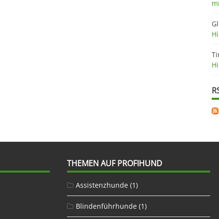
mi
Gl
H
Ti
H
R
THEMEN AUF PROFIHUND
Assistenzhunde
(1)
Blindenführhunde
(1)