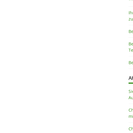
*
Ih
z
B
B
Te
B
A
Si
A
Ch
mi
Ch