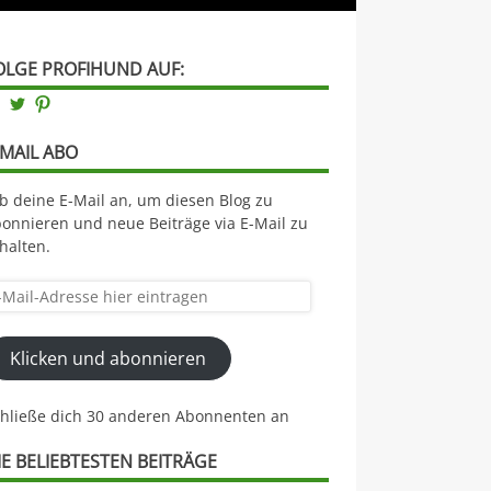
OLGE PROFIHUND AUF:
Facebook
Twitter
Pinterest
-MAIL ABO
b deine E-Mail an, um diesen Blog zu
onnieren und neue Beiträge via E-Mail zu
halten.
il-
resse
Klicken und abonnieren
er
ntragen
chließe dich 30 anderen Abonnenten an
IE BELIEBTESTEN BEITRÄGE