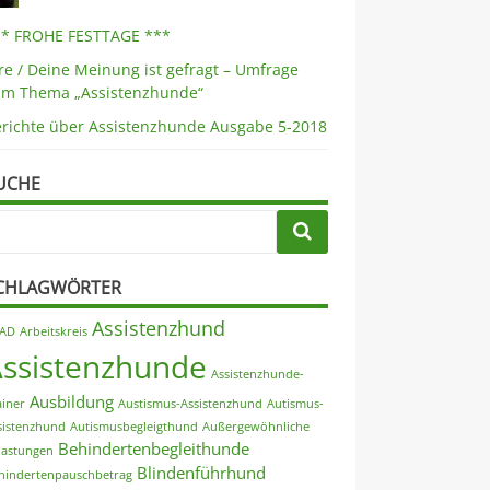
** FROHE FESTTAGE ***
re / Deine Meinung ist gefragt – Umfrage
um Thema „Assistenzhunde“
erichte über Assistenzhunde Ausgabe 5-2018
UCHE
CHLAGWÖRTER
Assistenzhund
AD
Arbeitskreis
Assistenzhunde
Assistenzhunde-
Ausbildung
ainer
Austismus-Assistenzhund
Autismus-
sistenzhund
Autismusbegleigthund
Außergewöhnliche
Behindertenbegleithunde
lastungen
Blindenführhund
hindertenpauschbetrag