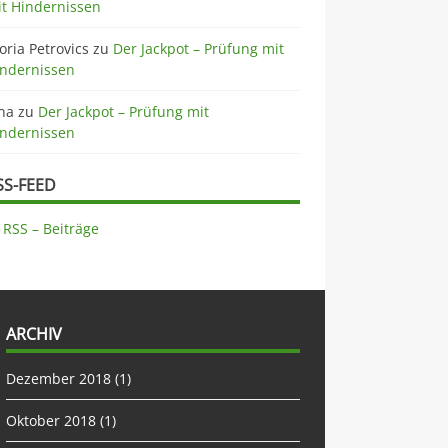
t Hindernissen
oria Petrovics
zu
Der Jackpot – Prüfung mit
indernissen
na
zu
Der Jackpot – Prüfung mit
indernissen
SS-FEED
RSS – Beiträge
ARCHIV
Dezember 2018
(1)
Oktober 2018
(1)