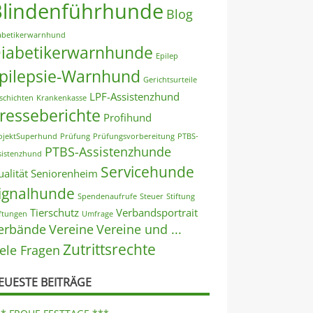
Blindenführhunde
Blog
abetikerwarnhund
iabetikerwarnhunde
Epilep
pilepsie-Warnhund
Gerichtsurteile
LPF-Assistenzhund
schichten
Krankenkasse
resseberichte
Profihund
ojektSuperhund
Prüfung
Prüfungsvorbereitung
PTBS-
PTBS-Assistenzhunde
sistenzhund
Servicehunde
alität
Seniorenheim
ignalhunde
Spendenaufrufe
Steuer
Stiftung
Tierschutz
Verbandsportrait
iftungen
Umfrage
erbände
Vereine
Vereine und ...
Zutrittsrechte
iele Fragen
EUESTE BEITRÄGE