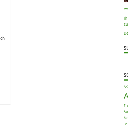
*
Ih
z
B
uch
S
S
AK
Tr
As
Be
Be