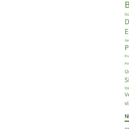
Di
D
E
Ge
P
Pr
As
Qu
S
St
V
v
N