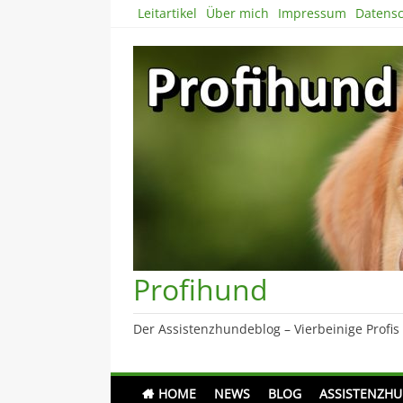
Skip
Leitartikel
Über mich
Impressum
Datensc
to
content
Profihund
Der Assistenzhundeblog – Vierbeinige Profis
HOME
NEWS
BLOG
ASSISTENZH