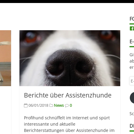
F
E
Gi
ab
er
E-
Ma
Ad
Berichte über Assistenzhunde
hi
ei
06/01/2018
News
0
S
Profihund schnüffelt im Internet und spürt
interessante und aktuelle
D
Berichterstattungen über Assistenzhunde im