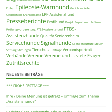
Epilepsie-Warnhund
Epilep
Gerichtsurteile
LPF-Assistenzhund
Geschichten
Krankenkasse
Presseberichte
Profihund
ProjektSuperhund
Prüfung
PTBS-
Prüfungsvorbereitung
PTBS-Assistenzhund
Assistenzhunde
Qualität
Seniorenheim
Servicehunde
Signalhunde
Spendenaufrufe
Steuer
Tierschutz
Verbandsportrait
Stiftung
Stiftungen
Umfrage
Verbände
Vereine
Vereine und ... viele Fragen
Zutrittsrechte
NEUESTE BEITRÄGE
*** FROHE FESTTAGE ***
Ihre / Deine Meinung ist gefragt – Umfrage zum Thema
„Assistenzhunde“
Berichte über Assistenzhunde Ausgabe 5-2018