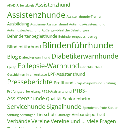
Assistenzhund
AKAD
Arbeitskreis
Assistenzhunde
Assistenzhunde-Trainer
Ausbildung
Austismus-Assistenzhund
Autismus-Assistenzhund
Autismusbegleigthund
Außergewöhnliche Belastungen
Behindertenbegleithunde
Behindertenpauschbetrag
Blindenführhunde
Blindenführhund
Diabetikerwarnhunde
Blog
Diabetikerwarnhund
Epilepsie-Warnhund
Epilep
Gerichtsurteile
LPF-Assistenzhund
Geschichten
Krankenkasse
Presseberichte
Profihund
ProjektSuperhund
Prüfung
PTBS-
Prüfungsvorbereitung
PTBS-Assistenzhund
Assistenzhunde
Qualität
Seniorenheim
Servicehunde
Signalhunde
Spendenaufrufe
Steuer
Tierschutz
Verbandsportrait
Stiftung
Stiftungen
Umfrage
Verbände
Vereine
Vereine und ... viele Fragen