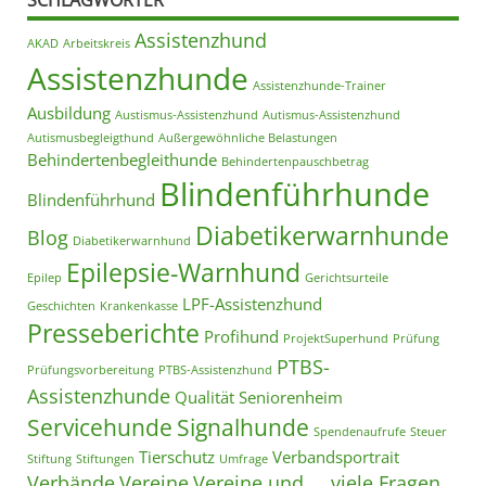
Assistenzhund
AKAD
Arbeitskreis
Assistenzhunde
Assistenzhunde-Trainer
Ausbildung
Austismus-Assistenzhund
Autismus-Assistenzhund
Autismusbegleigthund
Außergewöhnliche Belastungen
Behindertenbegleithunde
Behindertenpauschbetrag
Blindenführhunde
Blindenführhund
Diabetikerwarnhunde
Blog
Diabetikerwarnhund
Epilepsie-Warnhund
Epilep
Gerichtsurteile
LPF-Assistenzhund
Geschichten
Krankenkasse
Presseberichte
Profihund
ProjektSuperhund
Prüfung
PTBS-
Prüfungsvorbereitung
PTBS-Assistenzhund
Assistenzhunde
Qualität
Seniorenheim
Servicehunde
Signalhunde
Spendenaufrufe
Steuer
Tierschutz
Verbandsportrait
Stiftung
Stiftungen
Umfrage
Verbände
Vereine
Vereine und ... viele Fragen