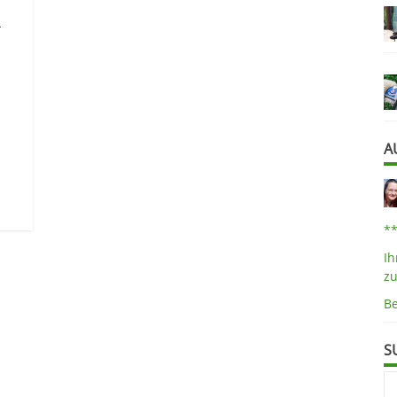
-
A
*
Ih
z
B
S