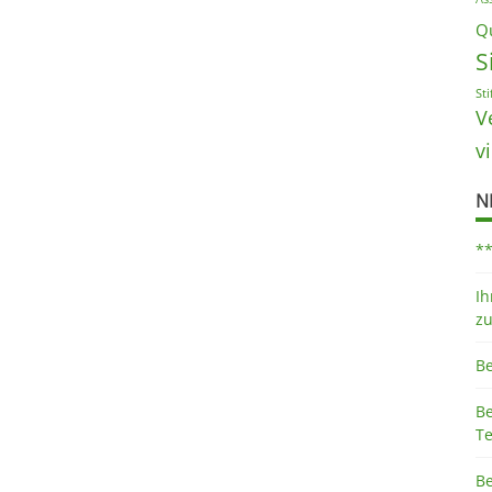
Qu
S
St
V
v
N
*
Ih
z
B
B
Te
B