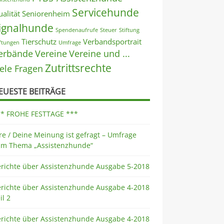
Servicehunde
alität
Seniorenheim
ignalhunde
Spendenaufrufe
Steuer
Stiftung
Tierschutz
Verbandsportrait
iftungen
Umfrage
erbände
Vereine
Vereine und ...
Zutrittsrechte
iele Fragen
EUESTE BEITRÄGE
** FROHE FESTTAGE ***
re / Deine Meinung ist gefragt – Umfrage
um Thema „Assistenzhunde“
erichte über Assistenzhunde Ausgabe 5-2018
erichte über Assistenzhunde Ausgabe 4-2018
il 2
erichte über Assistenzhunde Ausgabe 4-2018