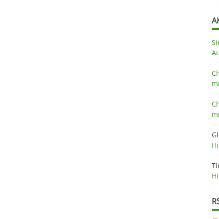
A
Si
A
Ch
mi
Ch
mi
Gl
H
Ti
H
R