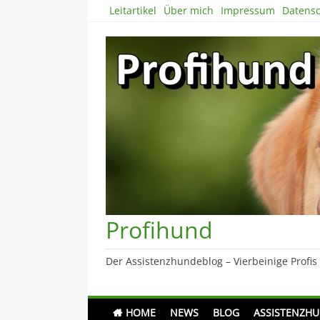
Skip
Leitartikel
Über mich
Impressum
Datensc
to
content
Profihund
Der Assistenzhundeblog – Vierbeinige Profis
HOME
NEWS
BLOG
ASSISTENZH