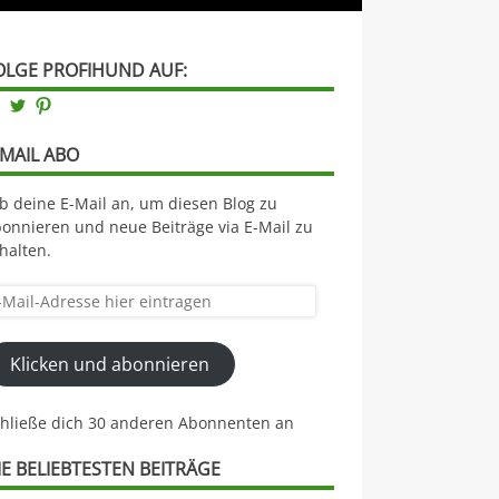
OLGE PROFIHUND AUF:
Facebook
Twitter
Pinterest
-MAIL ABO
b deine E-Mail an, um diesen Blog zu
onnieren und neue Beiträge via E-Mail zu
halten.
il-
resse
Klicken und abonnieren
er
ntragen
chließe dich 30 anderen Abonnenten an
IE BELIEBTESTEN BEITRÄGE