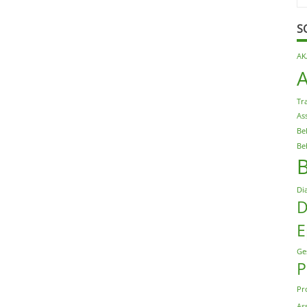
S
AK
Tr
As
Be
Be
Di
D
E
Ge
P
Pr
As