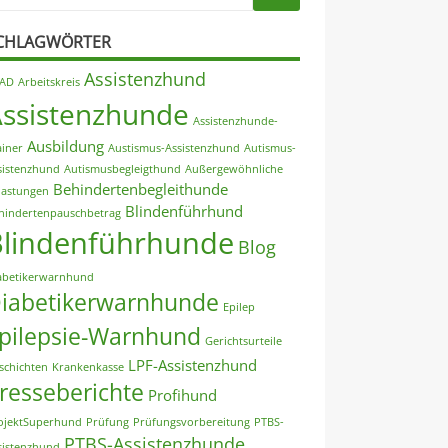
CHLAGWÖRTER
Assistenzhund
AD
Arbeitskreis
Assistenzhunde
Assistenzhunde-
Ausbildung
ainer
Austismus-Assistenzhund
Autismus-
sistenzhund
Autismusbegleigthund
Außergewöhnliche
Behindertenbegleithunde
lastungen
Blindenführhund
hindertenpauschbetrag
Blindenführhunde
Blog
abetikerwarnhund
iabetikerwarnhunde
Epilep
pilepsie-Warnhund
Gerichtsurteile
LPF-Assistenzhund
schichten
Krankenkasse
resseberichte
Profihund
ojektSuperhund
Prüfung
Prüfungsvorbereitung
PTBS-
PTBS-Assistenzhunde
sistenzhund