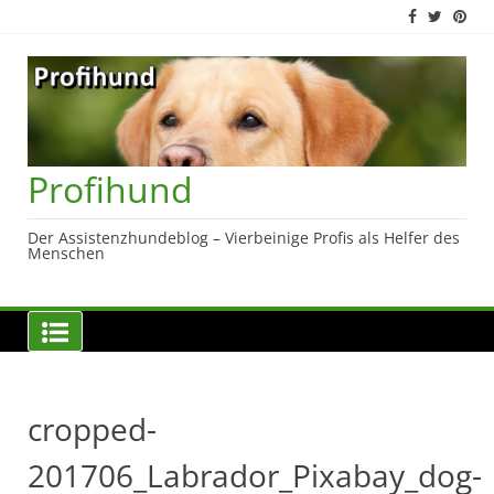
Skip
to
content
Profihund
Der Assistenzhundeblog – Vierbeinige Profis als Helfer des
Menschen
cropped-
201706_Labrador_Pixabay_dog-