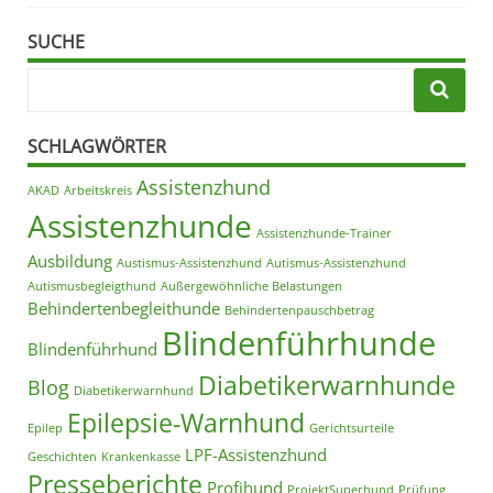
SUCHE
SCHLAGWÖRTER
Assistenzhund
AKAD
Arbeitskreis
Assistenzhunde
Assistenzhunde-Trainer
Ausbildung
Austismus-Assistenzhund
Autismus-Assistenzhund
Autismusbegleigthund
Außergewöhnliche Belastungen
Behindertenbegleithunde
Behindertenpauschbetrag
Blindenführhunde
Blindenführhund
Diabetikerwarnhunde
Blog
Diabetikerwarnhund
Epilepsie-Warnhund
Epilep
Gerichtsurteile
LPF-Assistenzhund
Geschichten
Krankenkasse
Presseberichte
Profihund
ProjektSuperhund
Prüfung