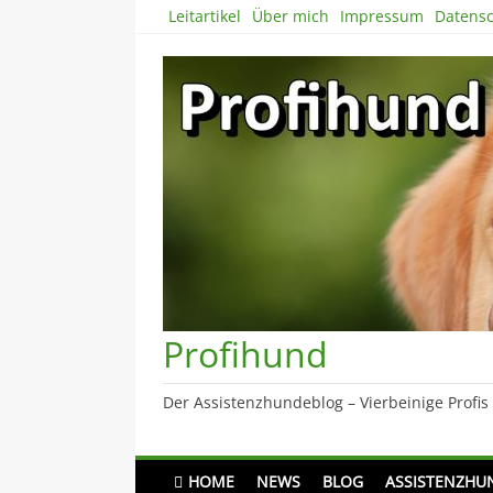
Skip
Leitartikel
Über mich
Impressum
Datensc
to
content
Profihund
Der Assistenzhundeblog – Vierbeinige Profis
HOME
NEWS
BLOG
ASSISTENZHU