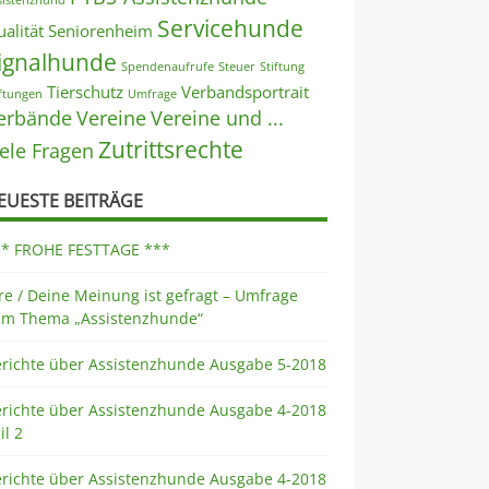
sistenzhund
Servicehunde
alität
Seniorenheim
ignalhunde
Spendenaufrufe
Steuer
Stiftung
Tierschutz
Verbandsportrait
iftungen
Umfrage
erbände
Vereine
Vereine und ...
Zutrittsrechte
iele Fragen
EUESTE BEITRÄGE
** FROHE FESTTAGE ***
re / Deine Meinung ist gefragt – Umfrage
um Thema „Assistenzhunde“
erichte über Assistenzhunde Ausgabe 5-2018
erichte über Assistenzhunde Ausgabe 4-2018
il 2
erichte über Assistenzhunde Ausgabe 4-2018