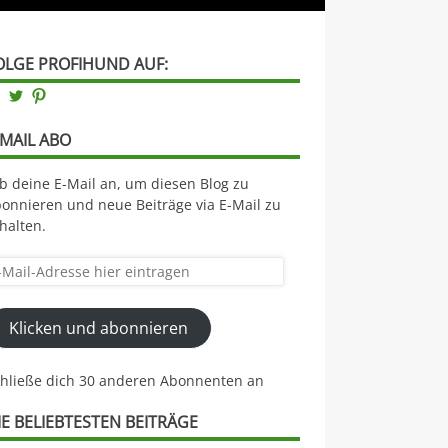
OLGE PROFIHUND AUF:
Facebook
Twitter
Pinterest
-MAIL ABO
b deine E-Mail an, um diesen Blog zu
onnieren und neue Beiträge via E-Mail zu
halten.
il-
resse
Klicken und abonnieren
er
ntragen
chließe dich 30 anderen Abonnenten an
IE BELIEBTESTEN BEITRÄGE