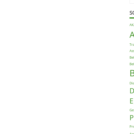
S
AK
Tr
As
Be
Be
Di
D
E
Ge
P
Pr