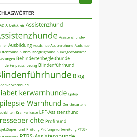
CHLAGWÖRTER
Assistenzhund
AD
Arbeitskreis
Assistenzhunde
Assistenzhunde-
Ausbildung
ainer
Austismus-Assistenzhund
Autismus-
sistenzhund
Autismusbegleigthund
Außergewöhnliche
Behindertenbegleithunde
lastungen
Blindenführhund
hindertenpauschbetrag
Blindenführhunde
Blog
abetikerwarnhund
iabetikerwarnhunde
Epilep
pilepsie-Warnhund
Gerichtsurteile
LPF-Assistenzhund
schichten
Krankenkasse
resseberichte
Profihund
ojektSuperhund
Prüfung
Prüfungsvorbereitung
PTBS-
PTBS-Assistenzhunde