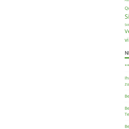
As
Qu
S
St
V
v
N
*
Ih
z
B
B
Te
B