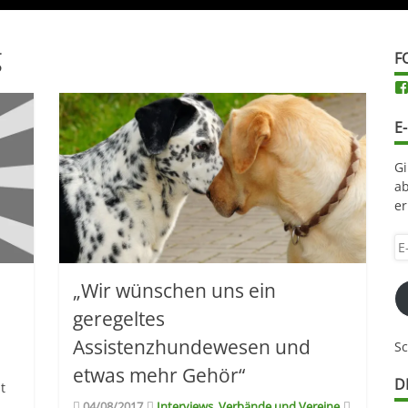
g
F
E
Gi
ab
er
E-
Ma
Ad
„Wir wünschen uns ein
hi
geregeltes
ei
Assistenzhundewesen und
S
etwas mehr Gehör“
D
t
04/08/2017
Interviews
,
Verbände und Vereine