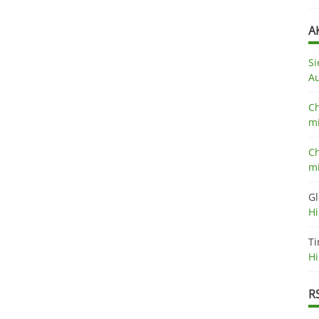
A
Si
A
Ch
mi
Ch
mi
Gl
H
Ti
H
R