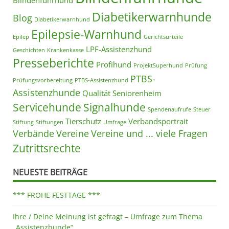
Blindenführhund
Diabetikerwarnhunde
Blog
Diabetikerwarnhund
Epilepsie-Warnhund
Epilep
Gerichtsurteile
LPF-Assistenzhund
Geschichten
Krankenkasse
Presseberichte
Profihund
ProjektSuperhund
Prüfung
PTBS-
Prüfungsvorbereitung
PTBS-Assistenzhund
Assistenzhunde
Qualität
Seniorenheim
Servicehunde
Signalhunde
Spendenaufrufe
Steuer
Tierschutz
Verbandsportrait
Stiftung
Stiftungen
Umfrage
Verbände
Vereine
Vereine und ... viele Fragen
Zutrittsrechte
NEUESTE BEITRÄGE
*** FROHE FESTTAGE ***
Ihre / Deine Meinung ist gefragt – Umfrage zum Thema
„Assistenzhunde“