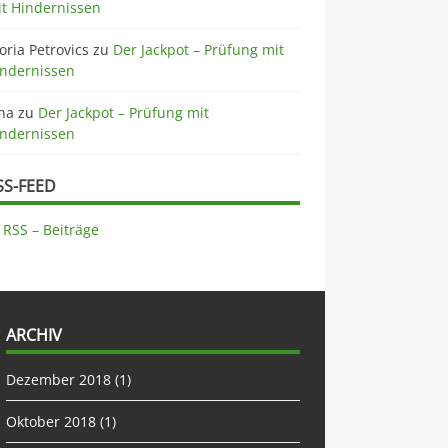
t Hindernissen
oria Petrovics
zu
Der Jackpot – Prüfung mit
indernissen
na
zu
Der Jackpot – Prüfung mit
indernissen
SS-FEED
RSS – Beiträge
ARCHIV
Dezember 2018
(1)
Oktober 2018
(1)