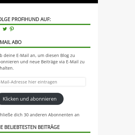
OLGE PROFIHUND AUF:
Facebook
Twitter
Pinterest
-MAIL ABO
b deine E-Mail an, um diesen Blog zu
onnieren und neue Beiträge via E-Mail zu
halten.
il-
resse
Klicken und abonnieren
er
ntragen
chließe dich 30 anderen Abonnenten an
IE BELIEBTESTEN BEITRÄGE