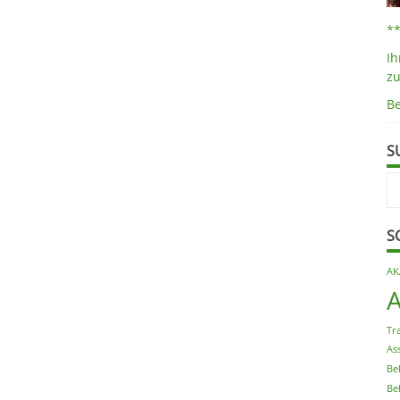
*
Ih
z
B
S
S
AK
Tr
As
Be
Be