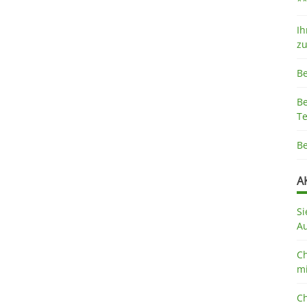
*
Ih
z
B
B
Te
B
A
Si
A
Ch
mi
Ch