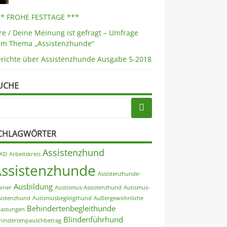
** FROHE FESTTAGE ***
re / Deine Meinung ist gefragt – Umfrage
um Thema „Assistenzhunde“
erichte über Assistenzhunde Ausgabe 5-2018
UCHE
CHLAGWÖRTER
Assistenzhund
AD
Arbeitskreis
Assistenzhunde
Assistenzhunde-
Ausbildung
ainer
Austismus-Assistenzhund
Autismus-
sistenzhund
Autismusbegleigthund
Außergewöhnliche
Behindertenbegleithunde
lastungen
Blindenführhund
hindertenpauschbetrag