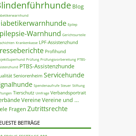
Blindenführhunde
Blog
abetikerwarnhund
iabetikerwarnhunde
Epilep
pilepsie-Warnhund
Gerichtsurteile
LPF-Assistenzhund
schichten
Krankenkasse
resseberichte
Profihund
ojektSuperhund
Prüfung
Prüfungsvorbereitung
PTBS-
PTBS-Assistenzhunde
sistenzhund
Servicehunde
alität
Seniorenheim
ignalhunde
Spendenaufrufe
Steuer
Stiftung
Tierschutz
Verbandsportrait
iftungen
Umfrage
erbände
Vereine
Vereine und ...
Zutrittsrechte
iele Fragen
EUESTE BEITRÄGE