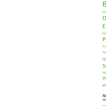
Di
D
E
Ge
P
Pr
As
Qu
S
St
V
v
N