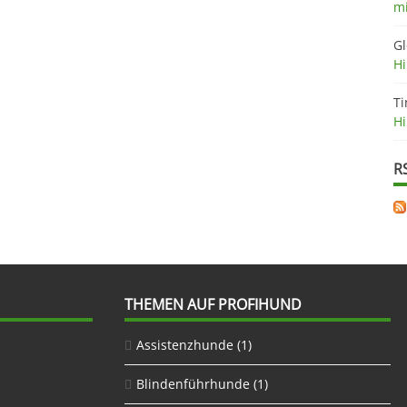
mi
Gl
H
Ti
H
R
THEMEN AUF PROFIHUND
Assistenzhunde
(1)
Blindenführhunde
(1)