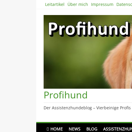
Skip
Leitartikel
Über mich
Impressum
Datensc
to
content
Profihund
Der Assistenzhundeblog – Vierbeinige Profis
HOME
NEWS
BLOG
ASSISTENZHU