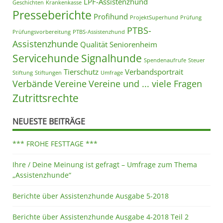
LPF-Assistenzhund
Geschichten
Krankenkasse
Presseberichte
Profihund
ProjektSuperhund
Prüfung
PTBS-
Prüfungsvorbereitung
PTBS-Assistenzhund
Assistenzhunde
Qualität
Seniorenheim
Servicehunde
Signalhunde
Spendenaufrufe
Steuer
Tierschutz
Verbandsportrait
Stiftung
Stiftungen
Umfrage
Verbände
Vereine
Vereine und ... viele Fragen
Zutrittsrechte
NEUESTE BEITRÄGE
*** FROHE FESTTAGE ***
Ihre / Deine Meinung ist gefragt – Umfrage zum Thema
„Assistenzhunde“
Berichte über Assistenzhunde Ausgabe 5-2018
Berichte über Assistenzhunde Ausgabe 4-2018 Teil 2