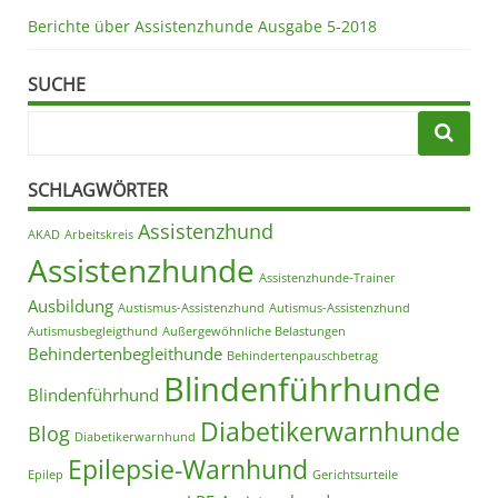
Berichte über Assistenzhunde Ausgabe 5-2018
SUCHE
SCHLAGWÖRTER
Assistenzhund
AKAD
Arbeitskreis
Assistenzhunde
Assistenzhunde-Trainer
Ausbildung
Austismus-Assistenzhund
Autismus-Assistenzhund
Autismusbegleigthund
Außergewöhnliche Belastungen
Behindertenbegleithunde
Behindertenpauschbetrag
Blindenführhunde
Blindenführhund
Diabetikerwarnhunde
Blog
Diabetikerwarnhund
Epilepsie-Warnhund
Epilep
Gerichtsurteile